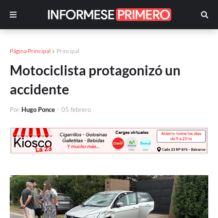
Página Principal
Principal
Motociclista protagonizó un
accidente
Por
Hugo Ponce
-
05 febrero