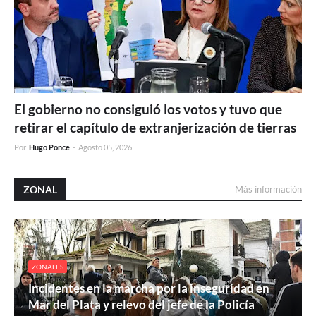
El gobierno no consiguió los votos y tuvo que
retirar el capítulo de extranjerización de tierras
Por
Hugo Ponce
-
Agosto 05, 2026
ZONAL
Más información
ZONALES
Incidentes en la marcha por la inseguridad en
Mar del Plata y relevo del jefe de la Policía