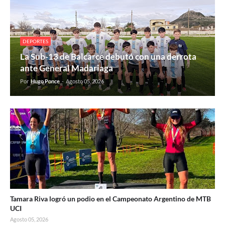
DEPORTES
La Sub-13 de Balcarce debutó con una derrota
ante General Madariaga
Por
Hugo Ponce
-
Agosto 05, 2026
Tamara Riva logró un podio en el Campeonato Argentino de MTB
UCI
Agosto 05, 2026