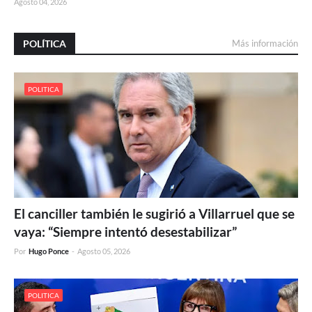
Agosto 04, 2026
POLÍTICA
Más información
POLITICA
El canciller también le sugirió a Villarruel que se
vaya: “Siempre intentó desestabilizar”
Por
Hugo Ponce
-
Agosto 05, 2026
POLITICA