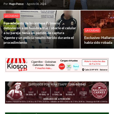
Por
Hugo Ponce
-
Agosto 06, 2026
LA CIUDAD
Fue adelanto de Infórmese Primero:
detuvieron a un hombre tras robarle el celular
LA CIUDAD
a su pareja; tenía un pedido de captura
vigente y un policía resultó herido durante el
Exclusivo: Hallaro
procedimiento
había sido robada