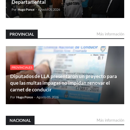
Departamental
Por
Hugo Ponce
-
Agosto 05, 2026
PROVINCIAL
Más información
PROVINCIALES
Diputados de LLA presentaron un proyecto para
que las multas impagas no impidan renovar el
carnet de conducir
Por
Hugo Ponce
-
Agosto 05, 2026
NACIONAL
Más información