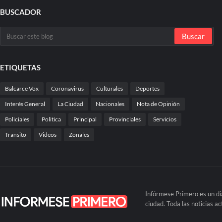
BUSCADOR
ETIQUETAS
Balcarce Vox
Coronavirus
Culturales
Deportes
Interés General
La Ciudad
Nacionales
Nota de Opinión
Policiales
Politica
Principal
Provinciales
Servicios
Transito
Videos
Zonales
Infórmese Primero es un dia
ciudad. Toda las noticias ac