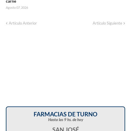
carne
Agosto 07, 2026
Corte de energía programado para este
Artículo Anterior
Artículo Siguiente
domingo en distintos sectores de Balcarce
FARMACIAS DE TURNO
Hasta las 9 hs. de hoy
SAN JOSÉ