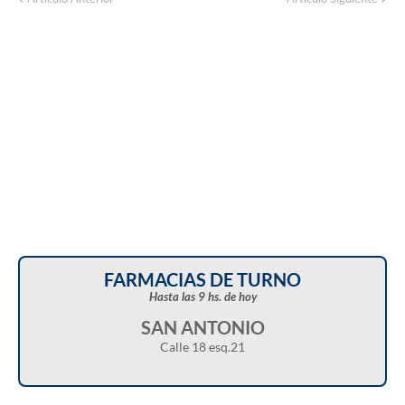
domingo en distintos sectores de Balcarce
FARMACIAS DE TURNO
Hasta las 9 hs. de hoy
SAN ANTONIO
Calle 18 esq.21
Christian Castillo en “Balcarce Vox”: