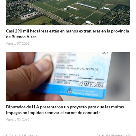
Casi 290 mil hectáreas están en manos extranjeras en la provincia
de Buenos Aires
Agosto 07, 2026
Diputados de LLA presentaron un proyecto para que las multas
impagas no impidan renovar el carnet de conducir
Agosto 05, 2026
Corte de energía programado para este
Artículo Anterior
Artículo Siguiente