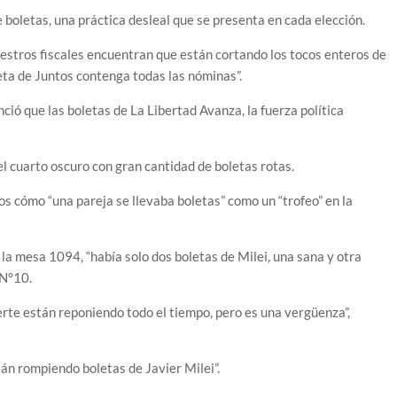
 boletas, una práctica desleal que se presenta en cada elección.
uestros fiscales encuentran que están cortando los tocos enteros de
eta de Juntos contenga todas las nóminas”.
ció que las boletas de La Libertad Avanza, la fuerza política
el cuarto oscuro con gran cantidad de boletas rotas.
jos cómo “una pareja se llevaba boletas” como un “trofeo” en la
la mesa 1094, “había solo dos boletas de Milei, una sana y otra
 N°10.
erte están reponiendo todo el tiempo, pero es una vergüenza”,
tán rompiendo boletas de Javier Milei”.