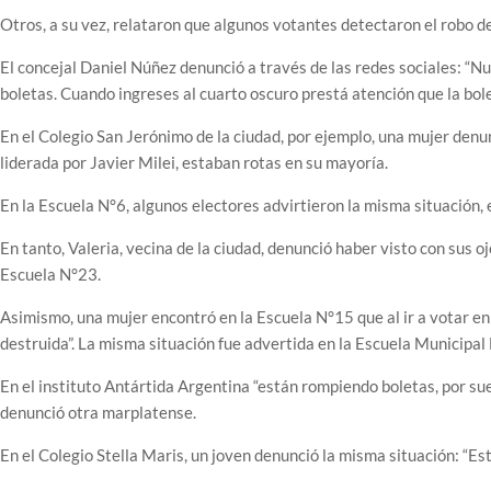
Otros, a su vez, relataron que algunos votantes detectaron el robo de
El concejal Daniel Núñez denunció a través de las redes sociales: “N
boletas. Cuando ingreses al cuarto oscuro prestá atención que la bol
En el Colegio San Jerónimo de la ciudad, por ejemplo, una mujer denun
liderada por Javier Milei, estaban rotas en su mayoría.
En la Escuela N°6, algunos electores advirtieron la misma situación, 
En tanto, Valeria, vecina de la ciudad, denunció haber visto con sus o
Escuela N°23.
Asimismo, una mujer encontró en la Escuela N°15 que al ir a votar en 
destruida”. La misma situación fue advertida en la Escuela Municipal
En el instituto Antártida Argentina “están rompiendo boletas, por su
denunció otra marplatense.
En el Colegio Stella Maris, un joven denunció la misma situación: “Es