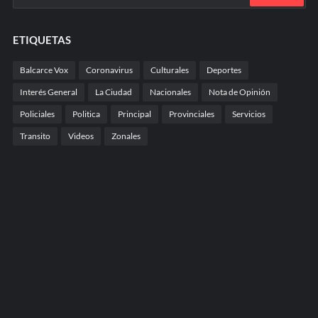
ETIQUETAS
Balcarce Vox
Coronavirus
Culturales
Deportes
Interés General
La Ciudad
Nacionales
Nota de Opinión
Policiales
Politica
Principal
Provinciales
Servicios
Transito
Videos
Zonales