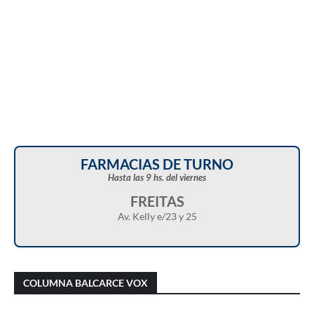
FARMACIAS DE TURNO
Hasta las 9 hs. del viernes
FREITAS
Av. Kelly e/23 y 25
Christian Castillo en “Balcarce Vox”:
Javier Menonne en “Balcarce Vox”: reclamó
cuestionó el proyecto de reforma de la Ley de
que se conozca la carga horaria de cada
COLUMNA BALCARCE VOX
Tierras y advirtió sobre una “entrega total”
médico/a municipal
del territorio