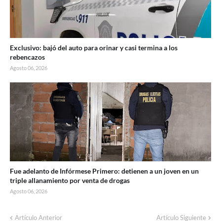
Exclusivo: bajó del auto para orinar y casi termina a los
rebencazos
Agosto 06, 2026
Fue adelanto de Infórmese Primero: detienen a un joven en un
triple allanamiento por venta de drogas
Agosto 06, 2026
Corte de energía programado para este
Artículo Anterior
Artículo Siguiente