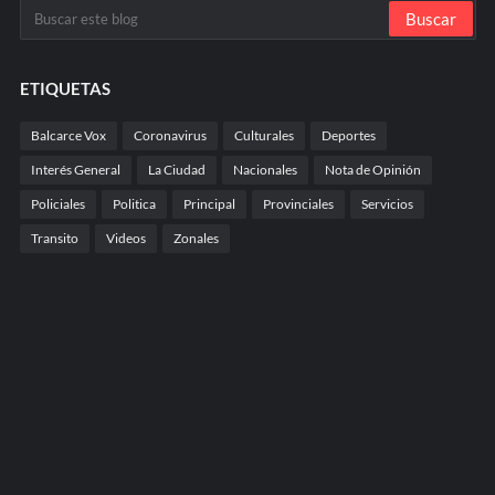
ETIQUETAS
Balcarce Vox
Coronavirus
Culturales
Deportes
Interés General
La Ciudad
Nacionales
Nota de Opinión
Policiales
Politica
Principal
Provinciales
Servicios
Transito
Videos
Zonales