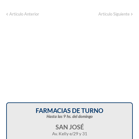
Corte de energía programado para este
Artículo Anterior
Artículo Siguiente
domingo en distintos sectores de Balcarce
FARMACIAS DE TURNO
Hasta las 9 hs. del domingo
SAN JOSÉ
Av. Kelly e/29 y 31