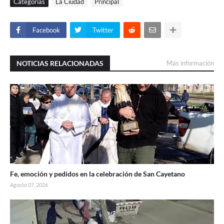
Categorías
La Ciudad
Principal
Facebook
Twitter
NOTICIAS RELACIONADAS
Más información
Fe, emoción y pedidos en la celebración de San Cayetano
Agosto 07, 2026