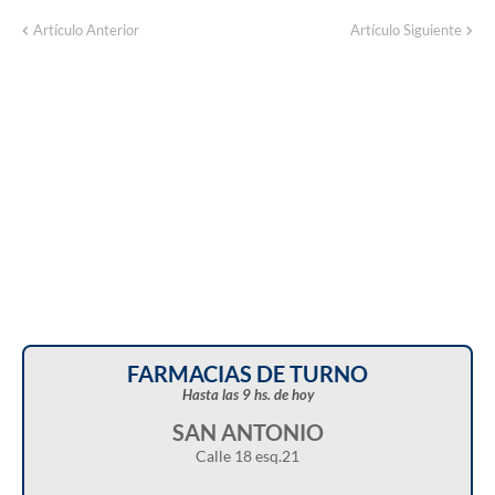
Corte de energía programado para este
Artículo Anterior
Artículo Siguiente
domingo en distintos sectores de Balcarce
FARMACIAS DE TURNO
Hasta las 9 hs. de hoy
SAN ANTONIO
Calle 18 esq.21