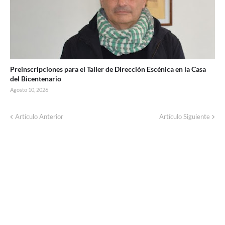
Preinscripciones para el Taller de Dirección Escénica en la Casa
del Bicentenario
Agosto 10, 2026
Este martes habrá un corte de luz por
Artículo Anterior
Artículo Siguiente
trabajos en líneas de baja tensión