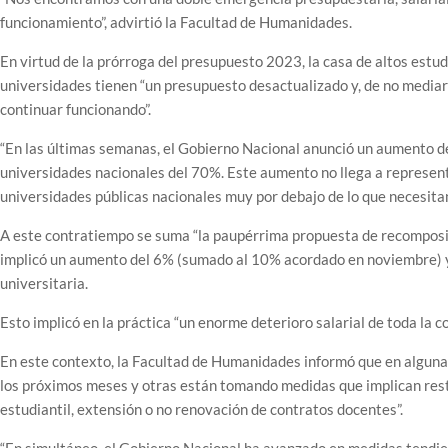
funcionamiento”, advirtió la Facultad de Humanidades.
En virtud de la prórroga del presupuesto 2023, la casa de altos estudi
universidades tienen “un presupuesto desactualizado y, de no mediar
continuar funcionando”.
“En las últimas semanas, el Gobierno Nacional anunció un aumento de
universidades nacionales del 70%. Este aumento no llega a represent
universidades públicas nacionales muy por debajo de lo que necesitan”
A este contratiempo se suma “la paupérrima propuesta de recomposici
implicó un aumento del 6% (sumado al 10% acordado en noviembre) y q
universitaria.
Esto implicó en la práctica “un enorme deterioro salarial de toda la c
En este contexto, la Facultad de Humanidades informó que en algunas 
los próximos meses y otras están tomando medidas que implican rest
estudiantil, extensión o no renovación de contratos docentes”.