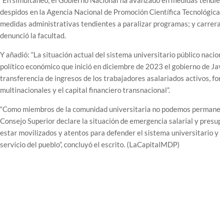
“En simultáneo, el Gobierno Nacional ha avanzado en medidas tendien
despidos en la Agencia Nacional de Promoción Científica Tecnológica 
medidas administrativas tendientes a paralizar programas; y carrera
denunció la facultad.
Y añadió: “La situación actual del sistema universitario público nacion
político económico que inició en diciembre de 2023 el gobierno de Ja
transferencia de ingresos de los trabajadores asalariados activos, fo
multinacionales y el capital financiero transnacional”.
“Como miembros de la comunidad universitaria no podemos permanece
Consejo Superior declare la situación de emergencia salarial y pres
estar movilizados y atentos para defender el sistema universitario y 
servicio del pueblo”, concluyó el escrito. (LaCapitalMDP)