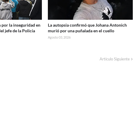
 por la inseguridad en
La autopsia confirmó que Johana Antonich
el jefe de la Policía
murió por una puñalada en el cuello
Agosto 03, 2026
Artículo Siguiente