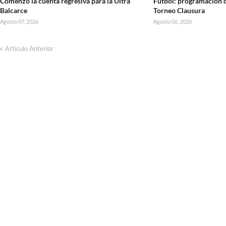
Comenzó la cuenta regresiva para la Ultra
Fútbol: programación d
Balcarce
Torneo Clausura
Agosto 07, 2026
Agosto 06, 2026
Artículo Anterior