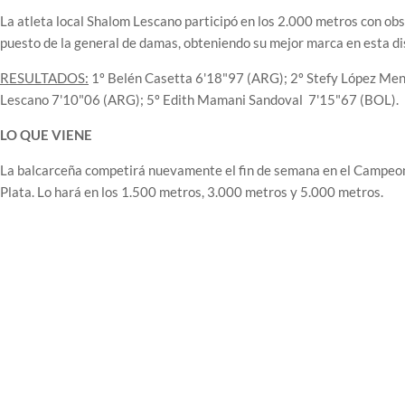
La atleta local Shalom Lescano participó en los 2.000 metros con ob
puesto de la general de damas, obteniendo su mejor marca en esta d
RESULTADOS:
1º Belén Casetta 6'18"97 (ARG); 2º Stefy López Men
Lescano 7'10"06 (ARG); 5º Edith Mamani Sandoval 7'15"67 (BOL).
LO QUE VIENE
La balcarceña competirá nuevamente el fin de semana en el Campeon
Plata. Lo hará en los 1.500 metros, 3.000 metros y 5.000 metros.