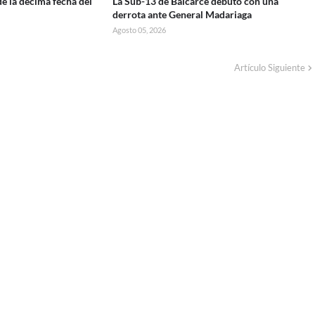
e la décima fecha del
La Sub-13 de Balcarce debutó con una
derrota ante General Madariaga
Agosto 05, 2026
Artículo Siguiente