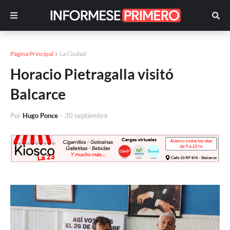
Página Principal
La Ciudad
Horacio Pietragalla visitó
Balcarce
Por
Hugo Ponce
-
30 septiembre