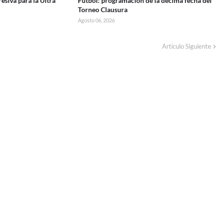
esiva para la Ultra
Fútbol: programación de la décima fecha del
Torneo Clausura
Agosto 06, 2026
Artículo Siguiente