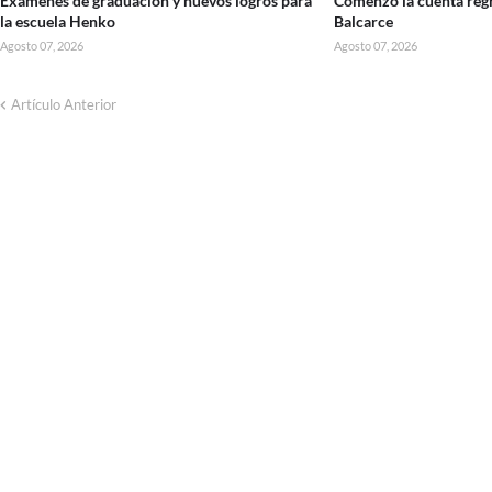
Exámenes de graduación y nuevos logros para
Comenzó la cuenta regr
la escuela Henko
Balcarce
Agosto 07, 2026
Agosto 07, 2026
Artículo Anterior