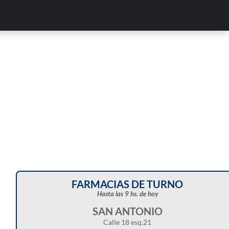
Corte de energía programado para este doming
en distintos sectores de Balcarce
FARMACIAS DE TURNO
Hasta las 9 hs. de hoy
SAN ANTONIO
Calle 18 esq.21