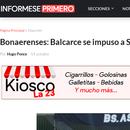
SECCIONES
NOT
Página Principal
Deportes
Bonaerenses: Balcarce se impuso a S
Por
Hugo Ponce
-
14 octubre