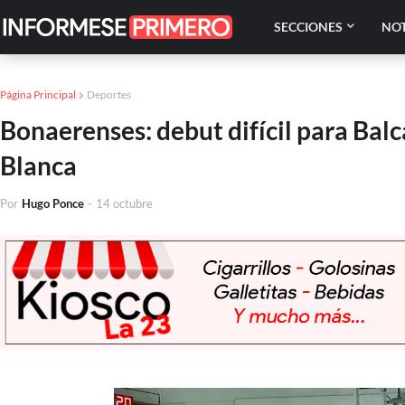
SECCIONES
NOT
Página Principal
Deportes
Bonaerenses: debut difícil para Bal
Blanca
Por
Hugo Ponce
-
14 octubre