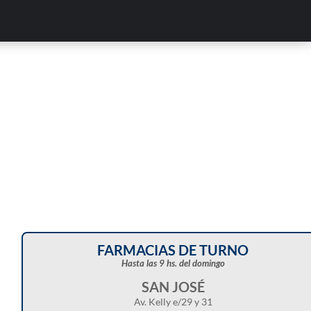
Corte de energía programado para este doming
en distintos sectores de Balcarce
FARMACIAS DE TURNO
Hasta las 9 hs. del domingo
SAN JOSÉ
Av. Kelly e/29 y 31