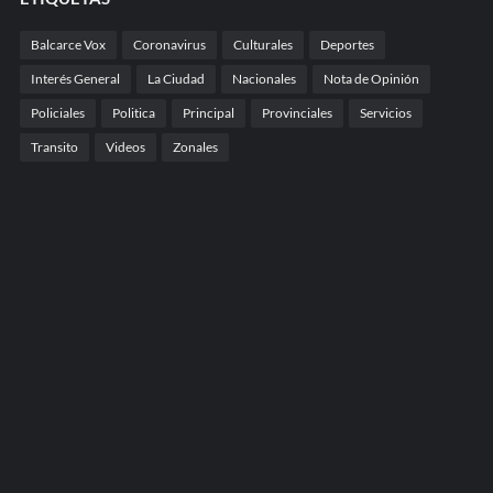
Balcarce Vox
Coronavirus
Culturales
Deportes
Interés General
La Ciudad
Nacionales
Nota de Opinión
Policiales
Politica
Principal
Provinciales
Servicios
Transito
Videos
Zonales