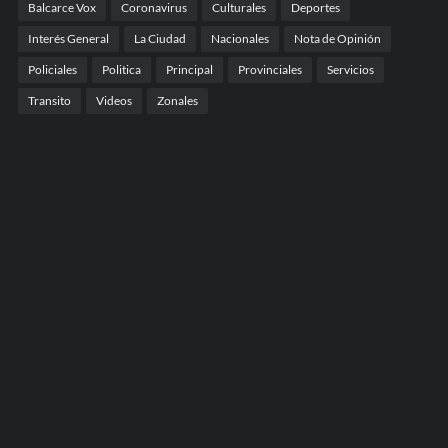
Balcarce Vox
Coronavirus
Culturales
Deportes
Interés General
La Ciudad
Nacionales
Nota de Opinión
Policiales
Politica
Principal
Provinciales
Servicios
Transito
Videos
Zonales