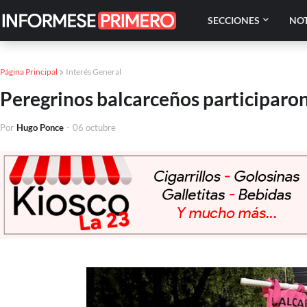
SECCIONES
NOT
Página Principal
Interés General
Peregrinos balcarceños participaron
Por
Hugo Ponce
-
06 octubre