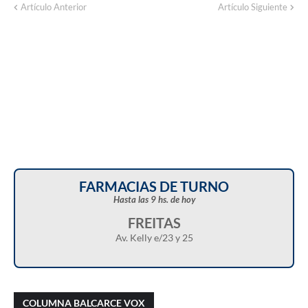
Artículo Anterior
Artículo Siguiente
FARMACIAS DE TURNO
Hasta las 9 hs. de hoy
FREITAS
Av. Kelly e/23 y 25
Christian Castillo en “Balcarce Vox”:
Javier Menonne en “Balcarce Vox”: reclamó
cuestionó el proyecto de reforma de la Ley de
que se conozca la carga horaria de cada
COLUMNA BALCARCE VOX