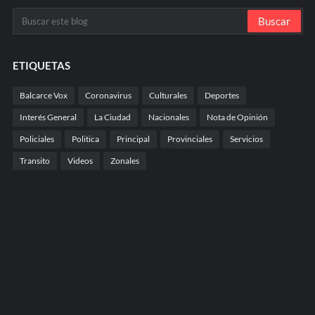
ETIQUETAS
Balcarce Vox
Coronavirus
Culturales
Deportes
Interés General
La Ciudad
Nacionales
Nota de Opinión
Policiales
Politica
Principal
Provinciales
Servicios
Transito
Videos
Zonales