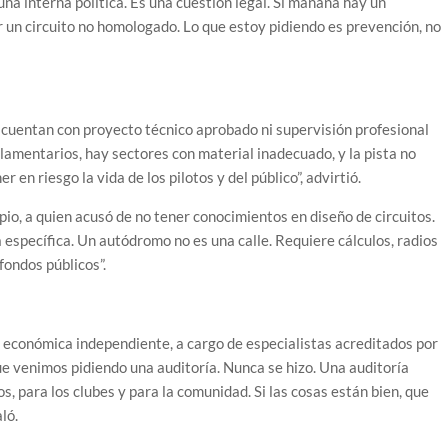
 una interna política. Es una cuestión legal. Si mañana hay un
 un circuito no homologado. Lo que estoy pidiendo es prevención, no
o cuentan con proyecto técnico aprobado ni supervisión profesional
glamentarios, hay sectores con material inadecuado, y la pista no
en riesgo la vida de los pilotos y del público”, advirtió.
pio, a quien acusó de no tener conocimientos en diseño de circuitos.
a específica. Un autódromo no es una calle. Requiere cálculos, radios
fondos públicos”.
a y económica independiente, a cargo de especialistas acreditados por
ue venimos pidiendo una auditoría. Nunca se hizo. Una auditoría
os, para los clubes y para la comunidad. Si las cosas están bien, que
ló.