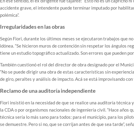
En ese sentido, el ex dirigente fue tajante: “Esto no es un capricho ni
accidente grave, el intendente puede terminar imputado por habilitar
polémica”.
Irregularidades en las obras
Según Fiori, durante los últimos meses se ejecutaron trabajos que n
idónea. “Se hicieron muros de contención sin respetar los ángulos re
tiene un estudio topográfico actualizado. Son errores que pueden poner 
También cuestionó el rol del director de obra designado por el Munici
“No se puede dirigir una obra de estas características sin experienci
de giro, peraltes y análisis de impacto. Acá se está improvisando con 
Reclamo de una auditoría independiente
Fiori insistió en la necesidad de que se realice una auditoría técnic
la CDA o por organismos nacionales de ingeniería civil. “Hace años q
técnica sería lo más sano para todos: para el municipio, para los pilot
se demuestre. Pero si no, que se corrijan antes de que sea tarde”, seña