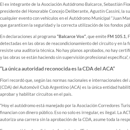
El ex integrante de la Asociación Autódromo Balcarce, Sebastián Fior
presidente del Honorable Concejo Deliberante, Agustín Cassini, la s
cualquier evento con vehículos en el Autódromo Municipal “Juan Manue
que garanticen la seguridad y la correcta utilización de los fondos púb
En declaraciones al programa
“Balcarce Vox”
, que emite
FM 105.1
, 
detectadas en las obras de reacondicionamiento del circuito y en la 
resiste una auditoría técnica. No hay planos aprobados, no hay certi
y las obras se están haciendo sin supervisión profesional específica”,
“La única autoridad reconocida es la CDA del ACA”
Fiori recordó que, según las normas nacionales e internacionales de
(CDA) del Automóvil Club Argentino (ACA) es la única entidad habilit
aprobar y habilitar circuitos en el país.
“Hoy el autódromo está manejado por la Asociación Corredores Turis
financian con dinero público. Eso no solo es irregular, es ilegal. La A
autoriza una carrera sin la aprobación de la CDA, asume toda la respo