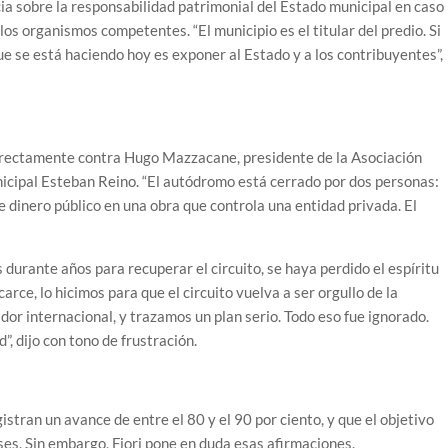
ia sobre la responsabilidad patrimonial del Estado municipal en caso
os organismos competentes. “El municipio es el titular del predio. Si
e se está haciendo hoy es exponer al Estado y a los contribuyentes”,
 directamente contra Hugo Mazzacane, presidente de la Asociación
icipal Esteban Reino. “El autódromo está cerrado por dos personas:
 dinero público en una obra que controla una entidad privada. El
durante años para recuperar el circuito, se haya perdido el espíritu
ce, lo hicimos para que el circuito vuelva a ser orgullo de la
r internacional, y trazamos un plan serio. Todo eso fue ignorado.
, dijo con tono de frustración.
istran un avance de entre el 80 y el 90 por ciento, y que el objetivo
ses. Sin embargo, Fiori pone en duda esas afirmaciones.