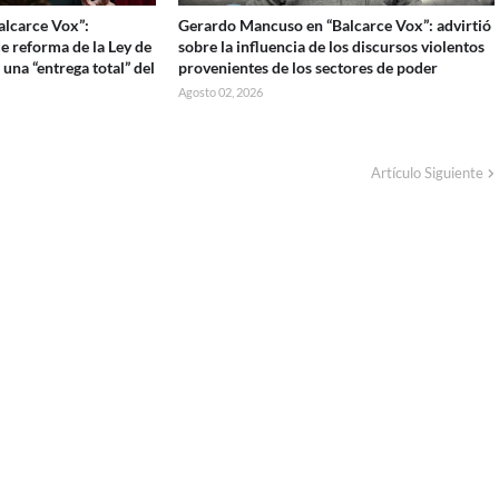
Balcarce Vox”:
Gerardo Mancuso en “Balcarce Vox”: advirtió
e reforma de la Ley de
sobre la influencia de los discursos violentos
 una “entrega total” del
provenientes de los sectores de poder
Agosto 02, 2026
Artículo Siguiente