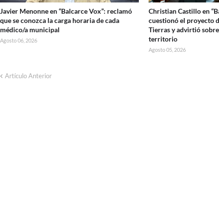
Javier Menonne en “Balcarce Vox”: reclamó
Christian Castillo en “
que se conozca la carga horaria de cada
cuestionó el proyecto d
médico/a municipal
Tierras y advirtió sobre
territorio
Agosto 06, 2026
Agosto 05, 2026
Artículo Anterior