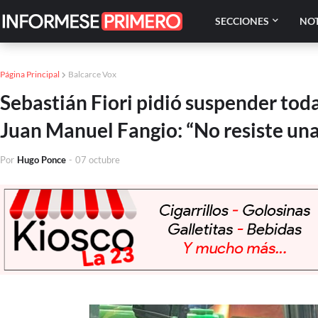
SECCIONES
NOT
Página Principal
Balcarce Vox
Sebastián Fiori pidió suspender to
Juan Manuel Fangio: “No resiste una
Por
Hugo Ponce
-
07 octubre