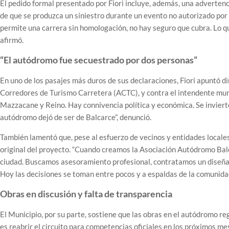
El pedido formal presentado por Fiori incluye, además, una advertenc
de que se produzca un siniestro durante un evento no autorizado por l
permite una carrera sin homologación, no hay seguro que cubra. Lo qu
afirmó.
“El autódromo fue secuestrado por dos personas”
En uno de los pasajes más duros de sus declaraciones, Fiori apuntó
Corredores de Turismo Carretera (ACTC), y contra el intendente mun
Mazzacane y Reino. Hay connivencia política y económica. Se invierte
autódromo dejó de ser de Balcarce”, denunció.
También lamentó que, pese al esfuerzo de vecinos y entidades locales 
original del proyecto. “Cuando creamos la Asociación Autódromo Balcar
ciudad. Buscamos asesoramiento profesional, contratamos un diseñado
Hoy las decisiones se toman entre pocos y a espaldas de la comunidad”
Obras en discusión y falta de transparencia
El Municipio, por su parte, sostiene que las obras en el autódromo reg
es reabrir el circuito para competencias oficiales en los próximos me