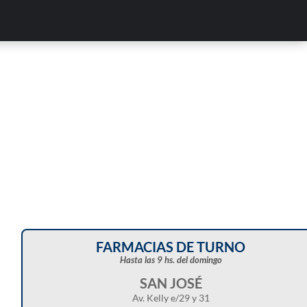
Corte de energía programado para este doming
en distintos sectores de Balcarce
FARMACIAS DE TURNO
Hasta las 9 hs. del domingo
SAN JOSÉ
Av. Kelly e/29 y 31