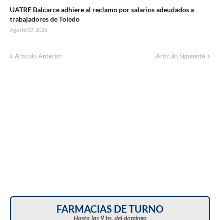
UATRE Balcarce adhiere al reclamo por salarios adeudados a
trabajadores de Toledo
Agosto 07, 2026
Corte de energía programado para este
Artículo Anterior
Artículo Siguiente
domingo en distintos sectores de Balcarce
FARMACIAS DE TURNO
Hasta las 9 hs. del domingo