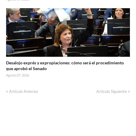
Desalojo exprés y expropiaciones: cómo será el procedimiento
que aprobó el Senado
Agosto 07, 2026
Corte de energía programado para este
Artículo Anterior
Artículo Siguiente
domingo en distintos sectores de Balcarce