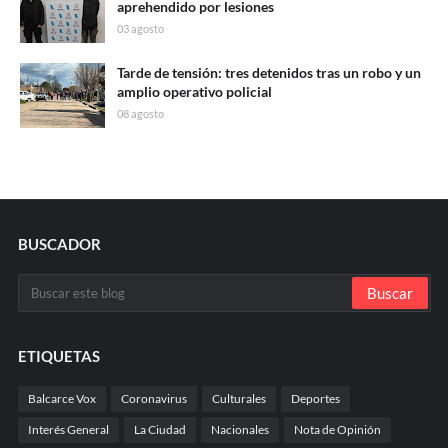
aprehendido por lesiones
03 agosto
Tarde de tensión: tres detenidos tras un robo y un
amplio operativo policial
08 agosto
BUSCADOR
ETIQUETAS
Balcarce Vox
Coronavirus
Culturales
Deportes
Interés General
La Ciudad
Nacionales
Nota de Opinión