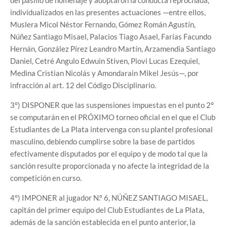
del pasillo de homenaje y adoptaron la conducta reprochada,
individualizados en las presentes actuaciones —entre ellos,
Muslera Micol Néstor Fernando, Gómez Román Agustín,
Núñez Santiago Misael, Palacios Tiago Asael, Farías Facundo
Hernán, González Pírez Leandro Martín, Arzamendia Santiago
Daniel, Cetré Angulo Edwuin Stiven, Piovi Lucas Ezequiel,
Medina Cristian Nicolás y Amondarain Mikel Jesús—, por
infracción al art. 12 del Código Disciplinario.
3°) DISPONER que las suspensiones impuestas en el punto 2°
se computarán en el PRÓXIMO torneo oficial en el que el Club
Estudiantes de La Plata intervenga con su plantel profesional
masculino, debiendo cumplirse sobre la base de partidos
efectivamente disputados por el equipo y de modo tal que la
sanción resulte proporcionada y no afecte la integridad de la
competición en curso.
4°) IMPONER al jugador N.º 6, NÚÑEZ SANTIAGO MISAEL,
capitán del primer equipo del Club Estudiantes de La Plata,
además de la sanción establecida en el punto anterior, la