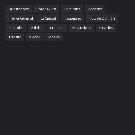
Balcarce Vox
Coronavirus
Culturales
Deportes
Interés General
La Ciudad
Nacionales
Nota de Opinión
Policiales
Politica
Principal
Provinciales
Servicios
Transito
Videos
Zonales