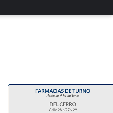
Corte de energía programado para este doming
en distintos sectores de Balcarce
FARMACIAS DE TURNO
Hasta las 9 hs. del lunes
DEL CERRO
Calle 28 e/27 y 29