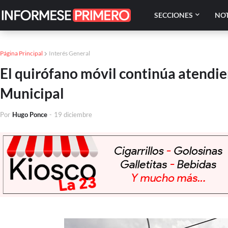
SECCIONES
NOT
Página Principal
Interés General
El quirófano móvil continúa atendi
Municipal
Por
Hugo Ponce
-
19 diciembre