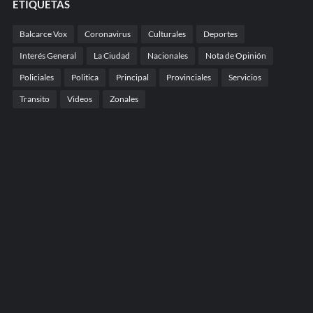
ETIQUETAS
Balcarce Vox
Coronavirus
Culturales
Deportes
Interés General
La Ciudad
Nacionales
Nota de Opinión
Policiales
Politica
Principal
Provinciales
Servicios
Transito
Videos
Zonales