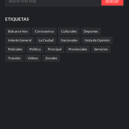
ETIQUETAS
Balcarce Vox
Coronavirus
Culturales
Deportes
Interés General
La Ciudad
Nacionales
Nota de Opinión
Policiales
Politica
Principal
Provinciales
Servicios
Transito
Videos
Zonales