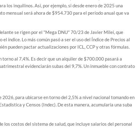
a los inquilinos. Así, por ejemplo, si desde enero de 2025 una
nto mensual será ahora de $954.730 para el período anual que va
delante se rigen por el "Mega DNU" 70/23 de Javier Milei, que
 el índice. Lo más común pasó a ser el uso del Índice de Precios al
ién pueden pactar actualizaciones por ICL, CCP y otras fórmulas.
n torno al 7,4%. Es decir que un alquiler de $700.000 pasará a
uatrimestral evidenciarán subas del 9,7%. Un inmueble con contrato
e 2026, para ubicarse en torno del 2,5% a nivel nacional tomando en
e Estadística y Censos (Indec). De esta manera, acumularía una suba
 los costos del sistema de salud, que incluye salarios del personal