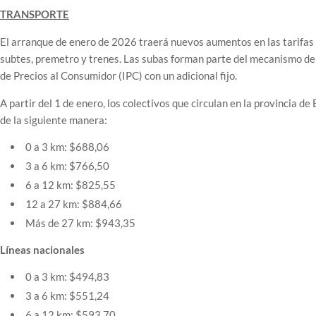
TRANSPORTE
El arranque de enero de 2026 traerá nuevos aumentos en las tarifas 
subtes, premetro y trenes. Las subas forman parte del mecanismo de 
de Precios al Consumidor (IPC) con un adicional fijo.
A partir del 1 de enero, los colectivos que circulan en la provincia d
de la siguiente manera:
0 a 3 km: $688,06
3 a 6 km: $766,50
6 a 12 km: $825,55
12 a 27 km: $884,66
Más de 27 km: $943,35
Líneas nacionales
0 a 3 km: $494,83
3 a 6 km: $551,24
6 a 12 km: $593,70