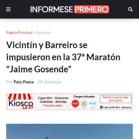
Página Principal
Deportes
Vicintín y Barreiro se
impusieron en la 37ª Maratón
“Jaime Gosende”
Por
Paty Ponce
-
28 diciembre