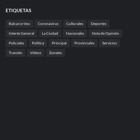
ETIQUETAS
Balcarce Vox
Coronavirus
Culturales
Deportes
Interés General
La Ciudad
Nacionales
Nota de Opinión
Policiales
Politica
Principal
Provinciales
Servicios
Transito
Videos
Zonales