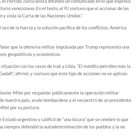
el Partido Justicialista difundió un comunicado en el que expresó
rio venezolano. En el texto, el PJ sostuvo que el accionar de las
y viola la Carta de las Naciones Unidas”.
 uso de la fuerza y la solución pacífica de los conflictos. América
señalar que la ofensiva militar impulsada por Trump representa una
eses geopolíticos y económicos.
ituación con los casos de Irak y Libia. “El maldito petróleo más la
afi”, afirmó, y sostuvo que este tipo de acciones no se aplican
 Javier Milei por respaldar públicamente la operación militar
e nuestro país, avale bombardeos y el secuestro de un presidente
Milei por su postura.
 Estado argentino y calificó de “una locura” que se celebre lo que
na siempre defendió la autodeterminación de los pueblos y la no