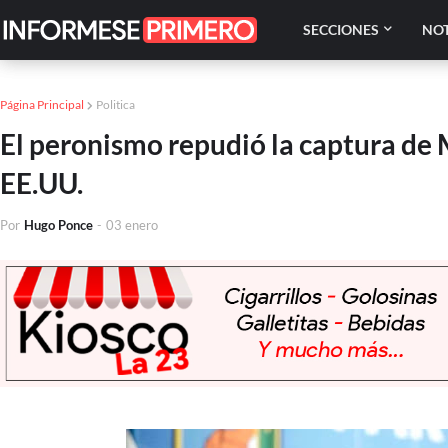
SECCIONES
NOT
Página Principal
Politica
El peronismo repudió la captura de M
EE.UU.
Por
Hugo Ponce
-
03 enero