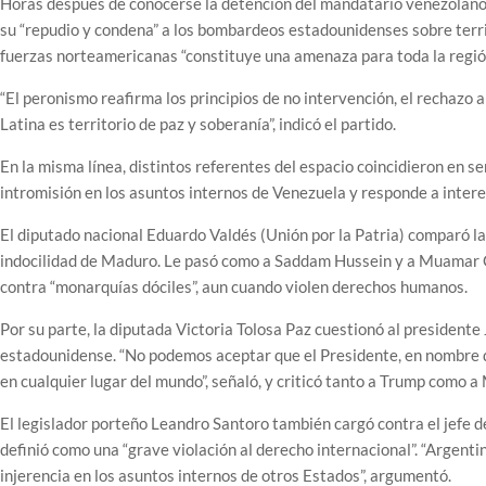
Horas después de conocerse la detención del mandatario venezolano, 
su “repudio y condena” a los bombardeos estadounidenses sobre territo
fuerzas norteamericanas “constituye una amenaza para toda la región 
“El peronismo reafirma los principios de no intervención, el rechazo al
Latina es territorio de paz y soberanía”, indicó el partido.
En la misma línea, distintos referentes del espacio coincidieron en 
intromisión en los asuntos internos de Venezuela y responde a inter
El diputado nacional Eduardo Valdés (Unión por la Patria) comparó la s
indocilidad de Maduro. Le pasó como a Saddam Hussein y a Muamar Gad
contra “monarquías dóciles”, aun cuando violen derechos humanos.
Por su parte, la diputada Victoria Tolosa Paz cuestionó al presidente
estadounidense. “No podemos aceptar que el Presidente, en nombre d
en cualquier lugar del mundo”, señaló, y criticó tanto a Trump como a 
El legislador porteño Leandro Santoro también cargó contra el jefe de
definió como una “grave violación al derecho internacional”. “Argenti
injerencia en los asuntos internos de otros Estados”, argumentó.