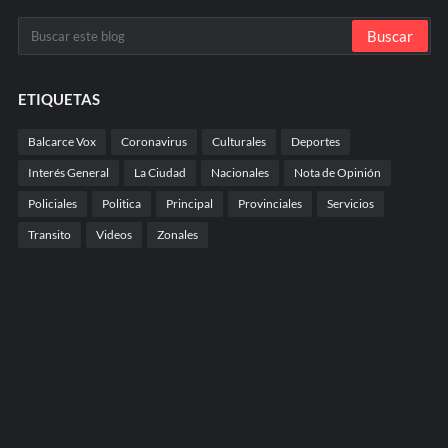
ETIQUETAS
Balcarce Vox
Coronavirus
Culturales
Deportes
Interés General
La Ciudad
Nacionales
Nota de Opinión
Policiales
Politica
Principal
Provinciales
Servicios
Transito
Videos
Zonales