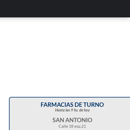
Corte de energía programado para este doming
en distintos sectores de Balcarce
FARMACIAS DE TURNO
Hasta las 9 hs. de hoy
SAN ANTONIO
Calle 18 esq.21