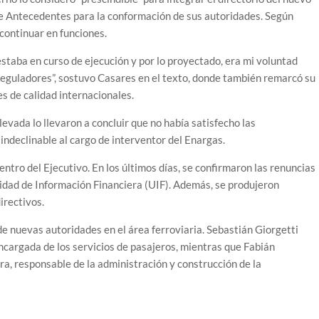
de Antecedentes para la conformación de sus autoridades. Según
 continuar en funciones.
 estaba en curso de ejecución y por lo proyectado, era mi voluntad
 reguladores”, sostuvo Casares en el texto, donde también remarcó su
s de calidad internacionales.
evada lo llevaron a concluir que no había satisfecho las
 indeclinable al cargo de interventor del Enargas.
ntro del Ejecutivo. En los últimos días, se confirmaron las renuncias
Unidad de Información Financiera (UIF). Además, se produjeron
irectivos.
de nuevas autoridades en el área ferroviaria. Sebastián Giorgetti
cargada de los servicios de pasajeros, mientras que Fabián
a, responsable de la administración y construcción de la