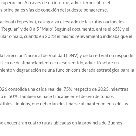
ecuperación. A través de un informe, advirtieron sobre el
s principales vías de conexión del sudeste bonaerense.
acional (Fepevina), categoriza el estado de las rutas nacionales
 “Regular” y de 0 a 5 “Malo”. Según el documento, entre el 65% y el
ular o malo, cuando en 2023 el mismo relevamiento indicaba que el
e la Dirección Nacional de Vialidad (DNV) y de la red vial no responde
lítica de desfinanciamiento. En ese sentido, advirtió sobre un
miento y degradación de una función considerada estratégica para la
026 consolida una caída real del 75% respecto de 2023, mientras
ó el 50%. También se hace hincapié en el desvío de fondos
stibles Líquidos, que deberían destinarse al mantenimiento de las
e se encuentran cuatro rutas ubicadas en la provincia de Buenos