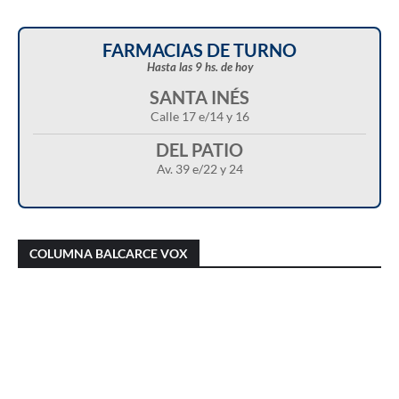
FARMACIAS DE TURNO
Hasta las 9 hs. de hoy
SANTA INÉS
Calle 17 e/14 y 16
DEL PATIO
Av. 39 e/22 y 24
Christian Castillo en “Balcarce Vox”:
Javier Menonne en “Balcarce Vox”: reclamó
cuestionó el proyecto de reforma de la Ley de
que se conozca la carga horaria de cada
COLUMNA BALCARCE VOX
Tierras y advirtió sobre una “entrega total”
médico/a municipal
del territorio