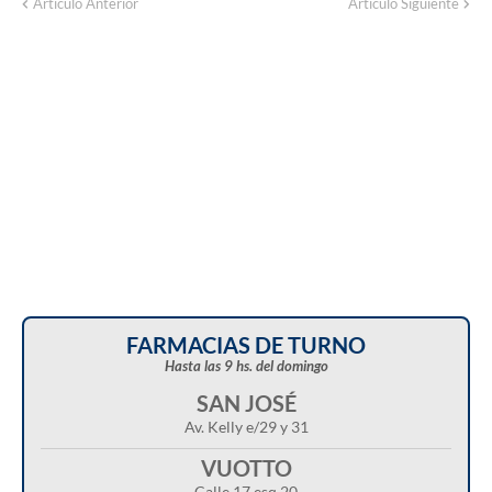
Corte de energía programado para este
Artículo Anterior
Artículo Siguiente
domingo en distintos sectores de Balcarce
FARMACIAS DE TURNO
Hasta las 9 hs. del domingo
SAN JOSÉ
Av. Kelly e/29 y 31
VUOTTO
Calle 17 esq.20