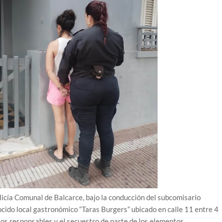
olicía Comunal de Balcarce, bajo la conducción del subcomisario
ocido local gastronómico “Taras Burgers” ubicado en calle 11 entre 4
ntos responsables y el secuestro de parte de los elementos