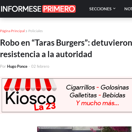
SECCIONES
NOT
Página Principal
Policiales
Robo en “Taras Burgers”: detuvieron 
resistencia a la autoridad
Por
Hugo Ponce
-
02 febrero