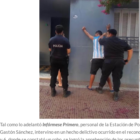
Tal como lo adelantó
Infórmese Primero
, personal de la Estación de P
Gastón Sánchez, intervino en un hecho delictivo ocurrido en el recon
y 6, donde se constató un robo, se logró la aprehensión de los presu