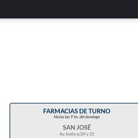
Corte de energía programado para este doming
en distintos sectores de Balcarce
FARMACIAS DE TURNO
Hasta las 9 hs. del domingo
SAN JOSÉ
Av. Kelly e/29 y 31