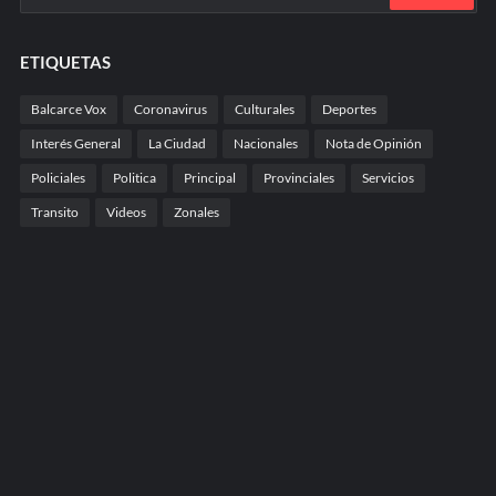
ETIQUETAS
Balcarce Vox
Coronavirus
Culturales
Deportes
Interés General
La Ciudad
Nacionales
Nota de Opinión
Policiales
Politica
Principal
Provinciales
Servicios
Transito
Videos
Zonales