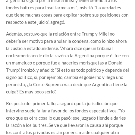
argentina siguió por la misma línea y Milei defendía a los
fondos buitres para insultarme a mí”, insistió. “La verdad es
que tiene muchas cosas para explicar sobre sus posiciones con
respecto a este juicio”, agregó.
Además, sostuvo que la relación entre Trump y Milei no
debería ser motivo para anular la condena, como lo hizo ahora
la Justicia estadounidense. “Ahora dice que un tribunal
norteamericano le dio la razón a la Argentina porque él fue con
un mameluco o porque fue a hacerles morisquetas a Donald
Trump”, ironizó, y añadió: “Si esto es todo político y depende del
signo político, si, por ejemplo, cambia el gobierno y llega uno
peronista, ¿la Corte Suprema va a decir que Argentina tiene la
culpa? Es muy poco serio”.
Respecto del primer fallo, aseguró que la jurisdicción que
intervino suele fallar a favor de los fondos especulativos. “Yo
creo que es otra cosa lo que pasó: ese juzgado tiende a darles
la razón a los buitres. Se ve que llevaron la causa ahí porque
los contratos privados están por encima de cualquier otra