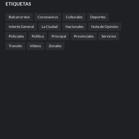
ETIQUETAS
Balcarce Vox
Coronavirus
Culturales
Deportes
Interés General
La Ciudad
Nacionales
Nota de Opinión
Policiales
Politica
Principal
Provinciales
Servicios
Transito
Videos
Zonales