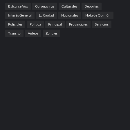
Balcarce Vox
Coronavirus
Culturales
Deportes
Interés General
La Ciudad
Nacionales
Nota de Opinión
Policiales
Politica
Principal
Provinciales
Servicios
Transito
Videos
Zonales