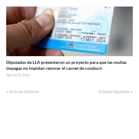
Diputados de LLA presentaron un proyecto para que las multas
impagas no impidan renovar el carnet de conducir
Agosto 05, 2026
Corte de energía programado para este
Artículo Anterior
Artículo Siguiente
domingo en distintos sectores de Balcarce