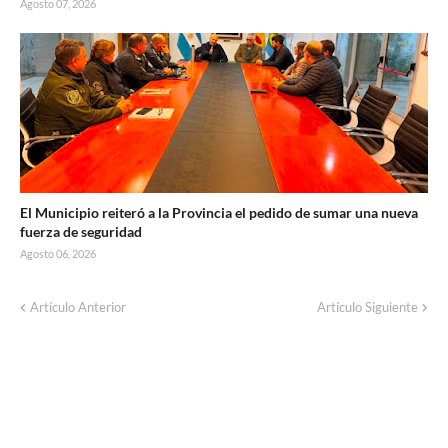
Agosto 07, 2026
El Municipio reiteró a la Provincia el pedido de sumar una nueva
fuerza de seguridad
Agosto 06, 2026
Corte de energía programado para este
Artículo Anterior
Artículo Siguiente
domingo en distintos sectores de Balcarce