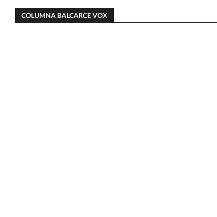
Javier Menonne en “Balcarce Vox”: reclamó que
Christian Castillo en “Balcarce Vox”: cuestionó e
se conozca la carga horaria de cada médico/a
COLUMNA BALCARCE VOX
proyecto de reforma de la Ley de Tierras y
municipal
advirtió sobre una “entrega total” del territorio