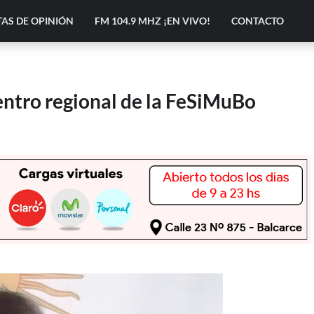
AS DE OPINIÓN
FM 104.9 MHZ ¡EN VIVO!
CONTACTO
entro regional de la FeSiMuBo