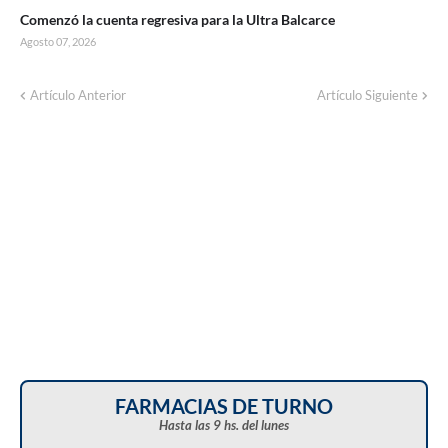
Comenzó la cuenta regresiva para la Ultra Balcarce
Agosto 07, 2026
Corte de energía programado para este
Artículo Anterior
Artículo Siguiente
domingo en distintos sectores de Balcarce
FARMACIAS DE TURNO
Hasta las 9 hs. del lunes