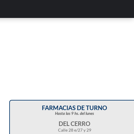
Corte de energía programado para este doming
en distintos sectores de Balcarce
FARMACIAS DE TURNO
Hasta las 9 hs. del lunes
DEL CERRO
Calle 28 e/27 y 29