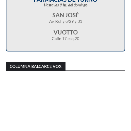
Hasta las 9 hs. del domingo
SAN JOSÉ
Av. Kelly e/29 y 31
VUOTTO
Calle 17 esq.20
Christian Castillo en “Balcarce Vox”:
Javier Menonne en “Balcarce Vox”: reclamó
cuestionó el proyecto de reforma de la Ley de
que se conozca la carga horaria de cada
COLUMNA BALCARCE VOX
Tierras y advirtió sobre una “entrega total”
médico/a municipal
del territorio