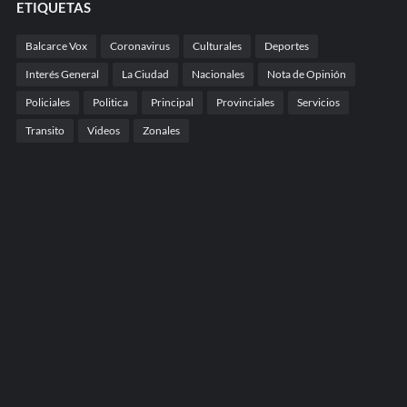
ETIQUETAS
Balcarce Vox
Coronavirus
Culturales
Deportes
Interés General
La Ciudad
Nacionales
Nota de Opinión
Policiales
Politica
Principal
Provinciales
Servicios
Transito
Videos
Zonales