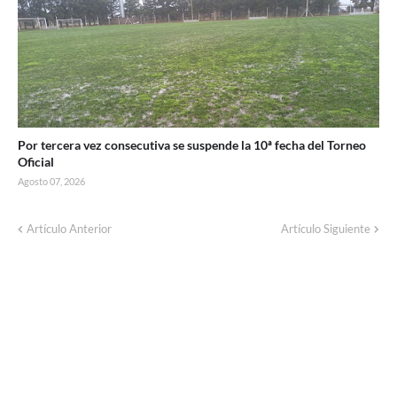
Por tercera vez consecutiva se suspende la 10ª fecha del Torneo
Oficial
Agosto 07, 2026
Corte de energía programado para este
Artículo Anterior
Artículo Siguiente
domingo en distintos sectores de Balcarce