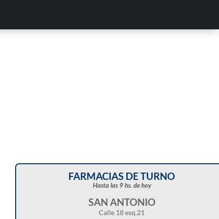
Corte de energía programado para este doming
en distintos sectores de Balcarce
FARMACIAS DE TURNO
Hasta las 9 hs. de hoy
SAN ANTONIO
Calle 18 esq.21